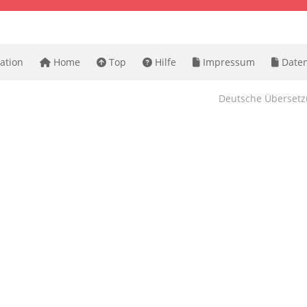
ation
Home
Top
Hilfe
Impressum
Daten
Deutsche Überset