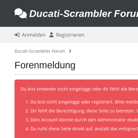
Ducati-Scrambler For
Anmelden
Registrieren
Ducati-Scrambler Forum
Forenmeldung
Du bist entweder nicht eingeloggt oder dir fehlt die Ber
Du bist nicht eingeloggt oder registriert. Bitte me
Dir fehlt die Berechtigung, diese Seite zu betreten
Dein Account könnte durch den Administrator deakti
Du rufst diese Seite direkt auf, anstatt das entsp