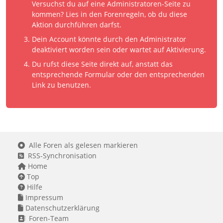
Versuchst du auf eine Administratoren-Seite zu
kommen? Lies in den Forenregeln, ob du diese
Aktion durchführen darfst.
Dein Account könnte durch den Administrator
deaktiviert worden sein oder wartet auf Aktivierung.
Du rufst diese Seite direkt auf, anstatt das
entsprechende Formular oder den entsprechenden
Link zu benutzen.
Alle Foren als gelesen markieren
RSS-Synchronisation
Home
Top
Hilfe
Impressum
Datenschutzerklärung
Foren-Team