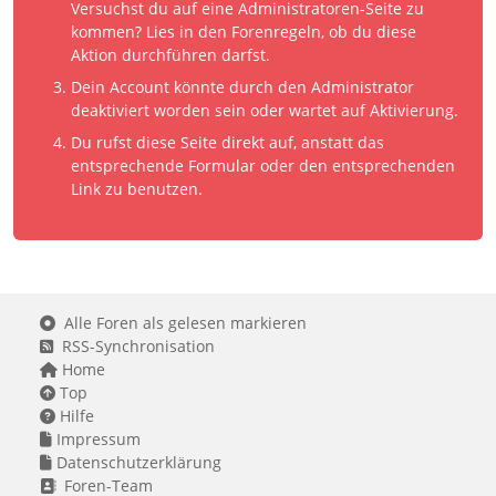
Versuchst du auf eine Administratoren-Seite zu
kommen? Lies in den Forenregeln, ob du diese
Aktion durchführen darfst.
Dein Account könnte durch den Administrator
deaktiviert worden sein oder wartet auf Aktivierung.
Du rufst diese Seite direkt auf, anstatt das
entsprechende Formular oder den entsprechenden
Link zu benutzen.
Alle Foren als gelesen markieren
RSS-Synchronisation
Home
Top
Hilfe
Impressum
Datenschutzerklärung
Foren-Team