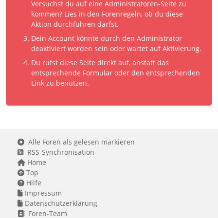
Versuchst du auf eine Administratoren-Seite zu
kommen? Lies in den Forenregeln, ob du diese
Aktion durchführen darfst.
Dein Account könnte durch den Administrator
deaktiviert worden sein oder wartet auf Aktivierung.
Du rufst diese Seite direkt auf, anstatt das
entsprechende Formular oder den entsprechenden
Link zu benutzen.
Alle Foren als gelesen markieren
RSS-Synchronisation
Home
Top
Hilfe
Impressum
Datenschutzerklärung
Foren-Team