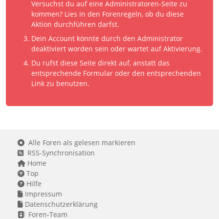
Versuchst du auf eine Administratoren-Seite zu
kommen? Lies in den Forenregeln, ob du diese
Aktion durchführen darfst.
Dein Account könnte durch den Administrator
deaktiviert worden sein oder wartet auf Aktivierung.
Du rufst diese Seite direkt auf, anstatt das
entsprechende Formular oder den entsprechenden
Link zu benutzen.
Alle Foren als gelesen markieren
RSS-Synchronisation
Home
Top
Hilfe
Impressum
Datenschutzerklärung
Foren-Team