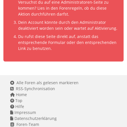
Versuchst du auf eine Administratoren-Seite zu
kommen? Lies in den Forenregeln, ob du diese
Aktion durchführen darfst.
Dein Account könnte durch den Administrator
deaktiviert worden sein oder wartet auf Aktivierung.
Du rufst diese Seite direkt auf, anstatt das
entsprechende Formular oder den entsprechenden
Link zu benutzen.
Alle Foren als gelesen markieren
RSS-Synchronisation
Home
Top
Hilfe
Impressum
Datenschutzerklärung
Foren-Team