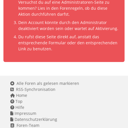
Versuchst du auf eine Administratoren-Seite zu
kommen? Lies in den Forenregeln, ob du diese
Aktion durchführen darfst.
Dein Account könnte durch den Administrator
deaktiviert worden sein oder wartet auf Aktivierung.
Du rufst diese Seite direkt auf, anstatt das
entsprechende Formular oder den entsprechenden
Link zu benutzen.
Alle Foren als gelesen markieren
RSS-Synchronisation
Home
Top
Hilfe
Impressum
Datenschutzerklärung
Foren-Team