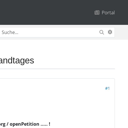
Portal
Landtages
#1
/ openPetition ..... !