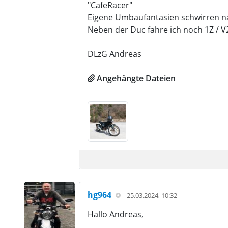
"CafeRacer"
Eigene Umbaufantasien schwirren na
Neben der Duc fahre ich noch 1Z / V2
DLzG Andreas
Angehängte Dateien
hg964
25.03.2024, 10:32
Hallo Andreas,