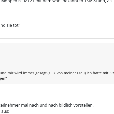
Mopped ist MY21 mit dem wohl bekannten 1KM-Stand, als B
nd sie tot"
nd mir wird immer gesagt (z. B. von meiner Frau) ich hätte mit 3 
gen?
eilnehmer mal nach und nach bildlich vorstellen.
 aus: