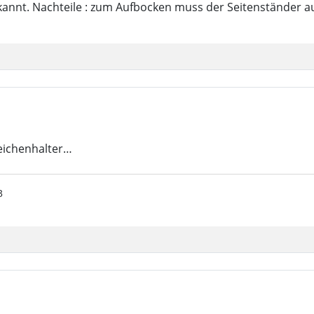
nnt. Nachteile : zum Aufbocken muss der Seitenständer ausg
eichenhalter…
23