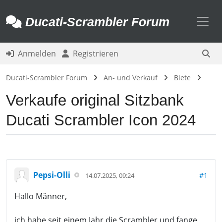
Toggl
Ducati-Scrambler Forum
Anmelden
Registrieren
Ducati-Scrambler Forum
An- und Verkauf
Biete
Verkaufe original Sitzbank
Ducati Scrambler Icon 2024
Pepsi-Olli
#1
14.07.2025, 09:24
Hallo Männer,
ich habe seit einem Jahr die Scrambler und fange