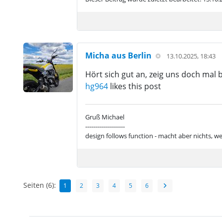
Micha aus Berlin
13.10.2025, 18:43
Hört sich gut an, zeig uns doch mal b
hg964
likes this post
Gruß Michael
--------------------
design follows function - macht aber nichts, we
Seiten (6):
1
2
3
4
5
6