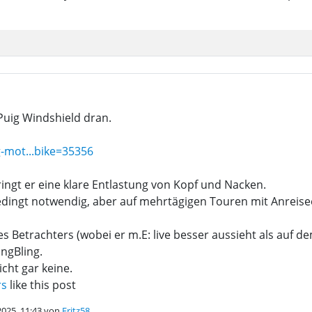
Puig Windshield dran.
g-mot...bike=35356
ngt er eine klare Entlastung von Kopf und Nacken.
bedingt notwendig, aber auf mehrtägigen Touren mit Anreise
 Betrachters (wobei er m.E: live besser aussieht als auf dem
ngBling.
cht gar keine.
rs
like this post
.2025, 11:43 von
Fritz58
.