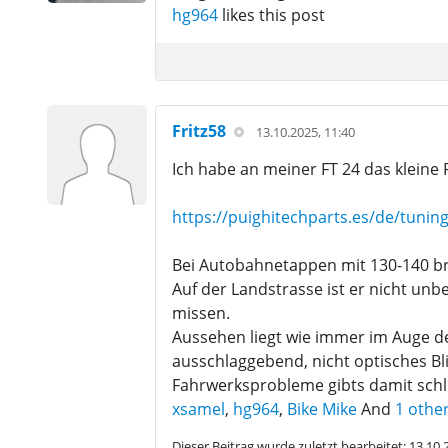
hg964
likes this post
Fritz58
13.10.2025, 11:40
Ich habe an meiner FT 24 das kleine 
https://puighitechparts.es/de/tunin
Bei Autobahnetappen mit 130-140 bri
Auf der Landstrasse ist er nicht un
missen.
Aussehen liegt wie immer im Auge des
ausschlaggebend, nicht optisches Bli
Fahrwerksprobleme gibts damit schli
xsamel
,
hg964
,
Bike Mike
And
1 othe
Dieser Beitrag wurde zuletzt bearbeitet: 13.10