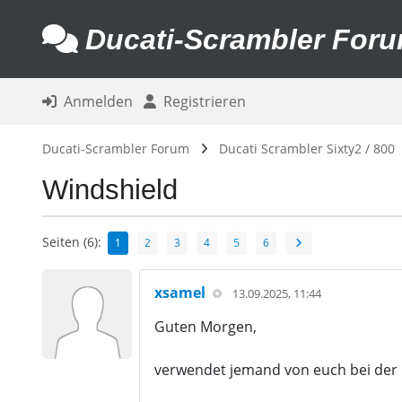
Ducati-Scrambler For
Anmelden
Registrieren
Ducati-Scrambler Forum
Ducati Scrambler Sixty2 / 800
Windshield
Seiten (6):
1
2
3
4
5
6
xsamel
13.09.2025, 11:44
Guten Morgen,
verwendet jemand von euch bei der 