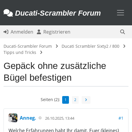
Toggl
Ducati-Scrambler Forum
Anmelden
Registrieren
Ducati-Scrambler Forum
Ducati Scrambler Sixty2 / 800
Tipps und Tricks
Gepäck ohne zusätzliche
Bügel befestigen
Seiten (2):
1
2
Anneg.
#1
26.10.2025, 13:44
Welche Erfahrungen habt Ihr damit, Euer (kleines)