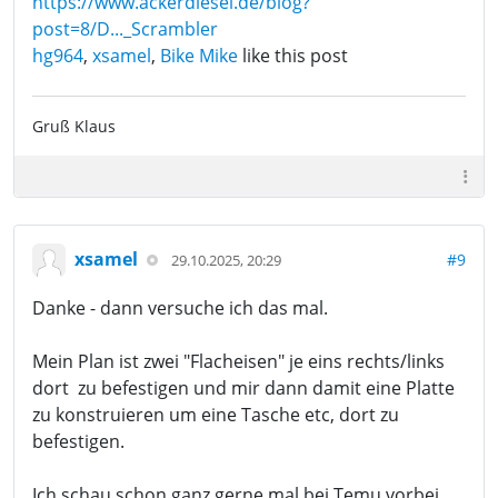
https://www.ackerdiesel.de/blog?
post=8/D..._Scrambler
hg964
,
xsamel
,
Bike Mike
like this post
Gruß Klaus
xsamel
#9
29.10.2025, 20:29
Danke - dann versuche ich das mal.
Mein Plan ist zwei "Flacheisen" je eins rechts/links
dort zu befestigen und mir dann damit eine Platte
zu konstruieren um eine Tasche etc, dort zu
befestigen.
Ich schau schon ganz gerne mal bei Temu vorbei.