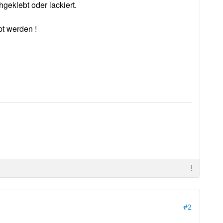
geklebt oder lackiert.
pt werden !
#2