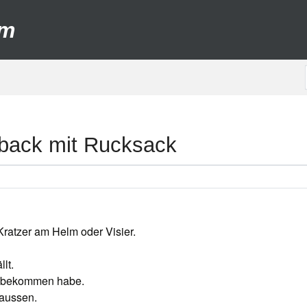
um
pback mit Rucksack
Kratzer am Helm oder Visier.
lt.
e bekommen habe.
 aussen.