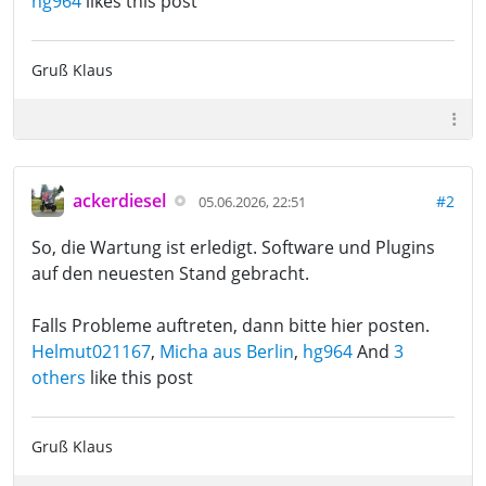
hg964
likes this post
Gruß Klaus
ackerdiesel
#2
05.06.2026, 22:51
So, die Wartung ist erledigt. Software und Plugins
auf den neuesten Stand gebracht.
Falls Probleme auftreten, dann bitte hier posten.
Helmut021167
,
Micha aus Berlin
,
hg964
And
3
others
like this post
Gruß Klaus