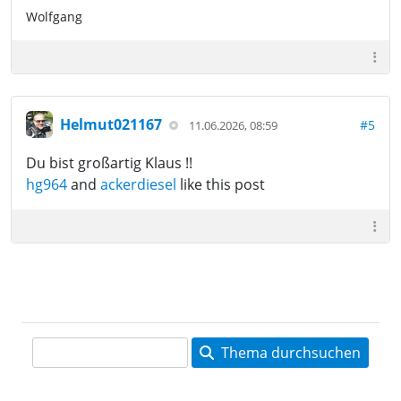
Wolfgang
Helmut021167
#5
11.06.2026, 08:59
Du bist großartig Klaus !!
hg964
and
ackerdiesel
like this post
Thema durchsuchen