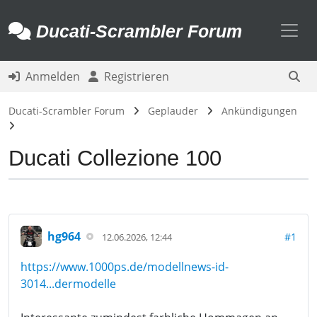
Toggl
Ducati-Scrambler Forum
Anmelden
Registrieren
Ducati-Scrambler Forum
Geplauder
Ankündigungen
Ducati Collezione 100
hg964
#1
12.06.2026, 12:44
https://www.1000ps.de/modellnews-id-
3014...dermodelle