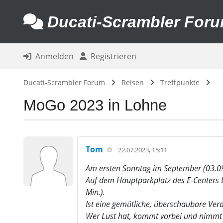
Ducati-Scrambler For
Anmelden
Registrieren
Ducati-Scrambler Forum
Reisen
Treffpunkte
MoGo 2023 in Lohne
Tom
22.07.2023, 15:11
Am ersten Sonntag im September (03.09
Auf dem Hauptparkplatz des E-Centers L
Min.).
Ist eine gemütliche, überschaubare Ve
Wer Lust hat, kommt vorbei und nimmt t