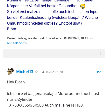
Kühler eines 123er hängen geblieben ... von daher:
Körperlicher Verfall bei bester Gesundheit
So viel erst mal zu mir ... hoffe auch technischen Input
bei der Kaufentscheidung (welches Baujahr? Welche
Umrüstmöglichkeiten gibt es? Endtopf usw.)
Björn
Dieser Beitrag wurde zuletzt bearbeitet: 04.08.2023, 18:11 von
Kapitän Ahab
.
Michel13
#2
04.08.2023, 19:06
Hey Björn,
ich fahre etwa genausolage Motorad und auch fast
nur 2-Zylinder.
TX 750/XS650/SR500.Auch mal eine FJ1100.