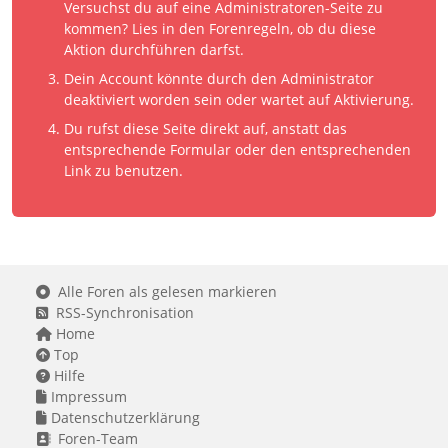
Versuchst du auf eine Administratoren-Seite zu
kommen? Lies in den Forenregeln, ob du diese
Aktion durchführen darfst.
Dein Account könnte durch den Administrator
deaktiviert worden sein oder wartet auf Aktivierung.
Du rufst diese Seite direkt auf, anstatt das
entsprechende Formular oder den entsprechenden
Link zu benutzen.
Alle Foren als gelesen markieren
RSS-Synchronisation
Home
Top
Hilfe
Impressum
Datenschutzerklärung
Foren-Team