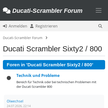
Toggl
Ducati-Scrambler Forum
Anmelden
Registrieren
Ducati-Scrambler Forum
Ducati Scrambler Sixty2 / 800
Foren in 'Ducati Scrambler Sixty2 / 800'
Technik und Probleme
Bereich für Technik oder bei technischen Problemen mit
der Ducati Scrambler 800
Ölwechsel
24.07.2026, 22:14