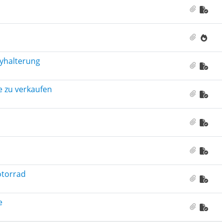
yhalterung
e zu verkaufen
otorrad
e