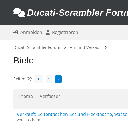
Ducati-Scrambler For
Anmelden
Registrieren
Ducati-Scrambler Forum
An- und Verkauf
Biete
Seiten (2):
1
2
Thema
—
Verfasser
Verkauft: Seitentaschen-Set und Hecktasche, wasse
von
Posthorn