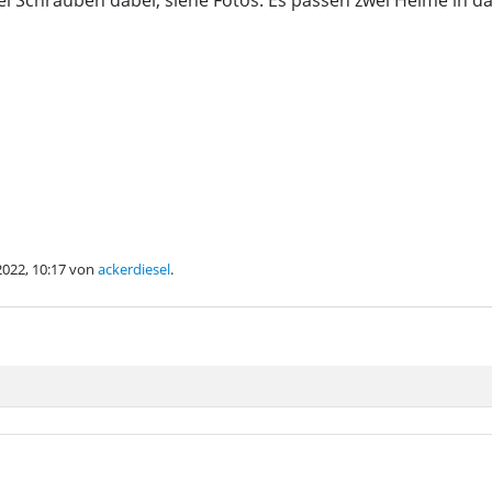
ei Schrauben dabei, siehe Fotos. Es passen zwei Helme in da
.2022, 10:17 von
ackerdiesel
.