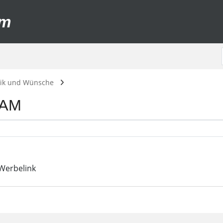
um
itik und Wünsche
PAM
Werbelink