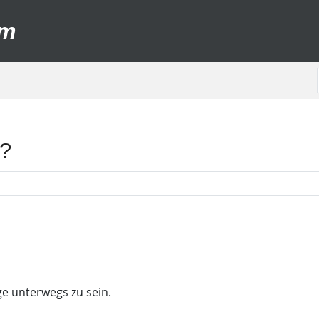
um
 ?
ge unterwegs zu sein.