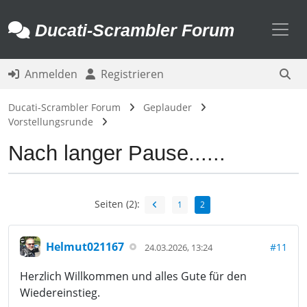
Toggl
Ducati-Scrambler Forum
Anmelden
Registrieren
Ducati-Scrambler Forum
Geplauder
Vorstellungsrunde
Nach langer Pause......
Seiten (2):
1
2
Helmut021167
#11
24.03.2026, 13:24
Herzlich Willkommen und alles Gute für den
Wiedereinstieg.